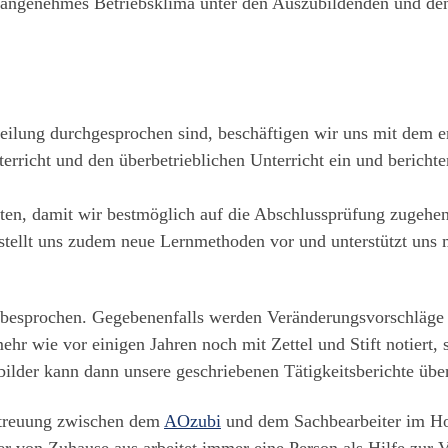
s angenehmes Betriebsklima unter den Auszubildenden und den
ilung durchgesprochen sind, beschäftigen wir uns mit dem e
richt und den überbetrieblichen Unterricht ein und berichten
oten, damit wir bestmöglich auf die Abschlussprüfung zugehe
ellt uns zudem neue Lernmethoden vor und unterstützt uns mi
ls besprochen. Gegebenenfalls werden Veränderungsvorschlä
ehr wie vor einigen Jahren noch mit Zettel und Stift notiert,
ilder kann dann unsere geschriebenen Tätigkeitsberichte übe
etreuung zwischen dem
AOzubi
und dem Sachbearbeiter im Hom
 von Zuhause aus arbeitet immer eine Person als Hilfe zur V