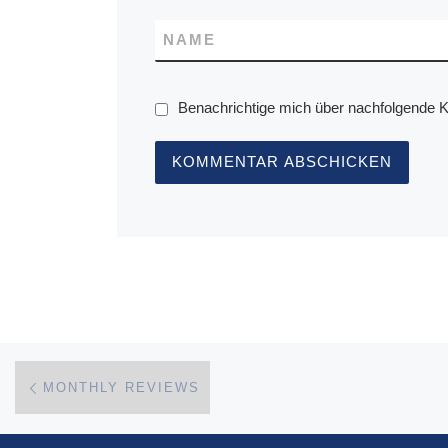
NAME
Benachrichtige mich über nachfolgende 
Beitragsnavigation
Vorheriger Beitrag
MONTHLY REVIEWS