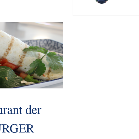
urant der
URGER