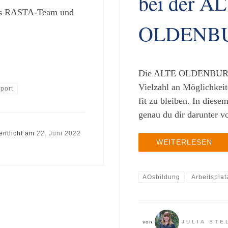
bei der A
 Das RASTA-Team und
OLDENB
Die ALTE OLDENBURGER
Vielzahl an Möglichkeit
port
fit zu bleiben. In diese
genau du dir darunter vo
entlicht am
22. Juni 2022
WEITERLESEN
AOsbildung
Arbeitsplat
von
JULIA STE