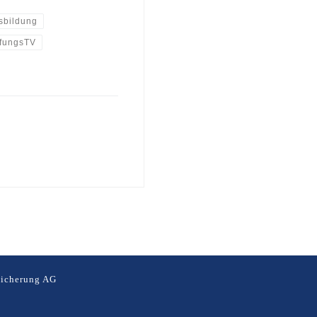
sbildung
fungsTV
icherung AG