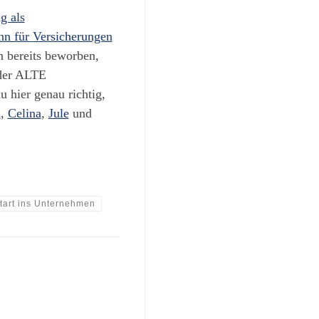
g als
nn für Versicherungen
h bereits beworben,
 der ALTE
hier genau richtig,
n
,
Celina
,
Jule
und
tart ins Unternehmen