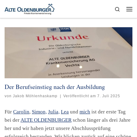
Zum Inhalt springen
Search
Me
Der Berufseinstieg nach der Ausbildung
von
Jakob Möhlenhaskamp
|
Veröffentlicht am
7. Juli 2025
Für
Carolin
,
Simon,
Julia,
Lea
und
mich
ist der erste Tag
bei der
ALTE OLDENBURGER
schon länger als drei Jahre
her und wir haben jetzt unsere Abschlussprüfung
erfolgreich bestanden. Wir blicken zurück auf eine schöne