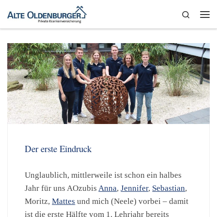
Zum Inhalt springen
Search
Me
Der erste Eindruck
Unglaublich, mittlerweile ist schon ein halbes
Jahr für uns AOzubis
Anna
,
Jennifer
,
Sebastian
,
Moritz,
Mattes
und mich (Neele) vorbei – damit
ist die erste Hälfte vom 1. Lehrjahr bereits