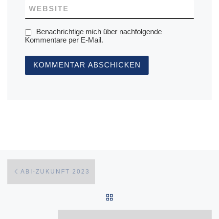
WEBSITE
Benachrichtige mich über nachfolgende
Kommentare per E-Mail.
Beitragsnavigation
Vorheriger Beitrag
ABI-ZUKUNFT 2023
ZURÜCK ZUR BEITRAGSL
Nä