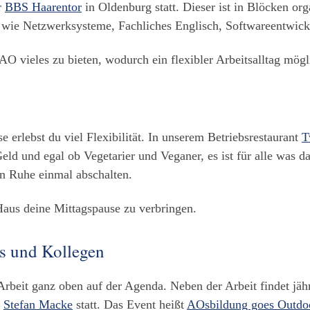
r
BBS Haarentor
in Oldenburg statt. Dieser ist in Blöcken org
wie Netzwerksysteme, Fachliches Englisch, Softwareentwickl
O vieles zu bieten, wodurch ein flexibler Arbeitsalltag mögli
erlebst du viel Flexibilität. In unserem Betriebsrestaurant
T
Geld und egal ob Vegetarier und Veganer, es ist für alle was d
n Ruhe einmal abschalten.
Haus deine Mittagspause zu verbringen.
s und Kollegen
 Arbeit ganz oben auf der Agenda. Neben der Arbeit findet j
d
Stefan Macke
statt. Das Event heißt
AOsbildung goes Outdo