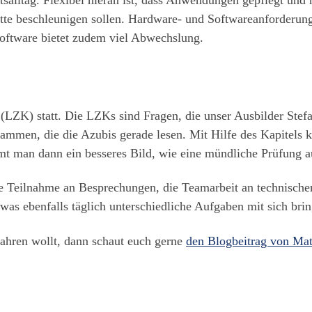
tsalltag. Flexibel hieran ist, dass Anwendungen gepflegt und
itte beschleunigen sollen. Hardware- und Softwareanforderun
Software bietet zudem viel Abwechslung.
LZK) statt. Die LZKs sind Fragen, die unser Ausbilder Stefan
ammen, die die Azubis gerade lesen. Mit Hilfe des Kapitels k
 man dann ein besseres Bild, wie eine mündliche Prüfung a
e Teilnahme an Besprechungen, die Teamarbeit an technischen
 was ebenfalls täglich unterschiedliche Aufgaben mit sich bri
rfahren wollt, dann schaut euch gerne
den Blogbeitrag von Mat